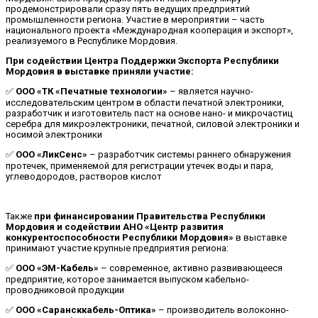
продемонстрировали сразу пять ведущих предприятий
промышленности региона. Участие в мероприятии – часть
национального проекта «Международная кооперация и экспорт»,
реализуемого в Республике Мордовия.
При содействии Центра Поддержки Экспорта Республики
Мордовия в выставке приняли участие:
✅
ООО «ТК «Печатные технологии»
–
является научно-
исследовательским центром в области печатной электроники,
разработчик и изготовитель паст на основе нано- и микрочастиц
серебра для микроэлектроники, печатной, силовой электроники и
носимой электроники
✅
ООО «ЛикСенс»
– разработчик системы раннего обнаружения
протечек, применяемой для регистрации утечек воды и пара,
углеводородов, растворов кислот
Также
при финансировании Правительства Республики
Мордовия и содействии АНО «Центр развития
конкурентоспособности Республики Мордовия»
в выставке
принимают участие крупные предприятия региона:
✅
ООО «ЭМ-Кабель»
– современное, активно развивающееся
предприятие, которое занимается выпуском кабельно-
проводниковой продукции
✅
ООО «Сарансккабель-Оптика»
– производитель волоконно-