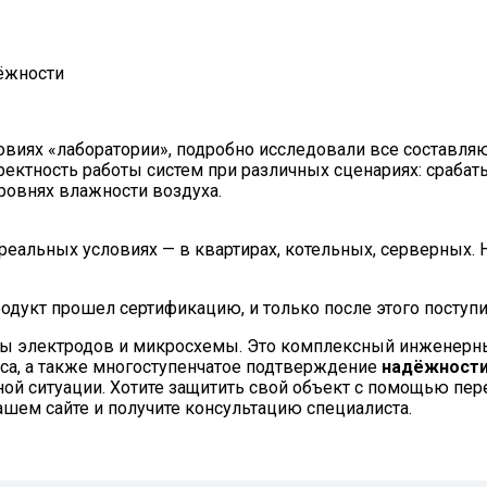
ёжности
виях «лаборатории», подробно исследовали все составля
ктность работы систем при различных сценариях: срабаты
ровнях влажности воздуха.
реальных условиях — в квартирах, котельных, серверных.
дукт прошел сертификацию, и только после этого поступи
пары электродов и микросхемы. Это комплексный инженерн
уса, а также многоступенчатое подтверждение
надёжност
ой ситуации. Хотите защитить свой объект с помощью пе
ашем сайте и получите консультацию специалиста.