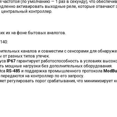
 частотой (по умолчанию — 1 раз в секунду), что обеспечи
медленно активировать выходные реле, которые отвечают
а центральный контроллер.
х их на фоне бытовых аналогов.
140:
ительных каналов и совместим с сенсорами для обнаружени
 от разных типов утечек.
уса
IP67
гарантирует работоспособность в условиях высок
ать мощные нагрузки без дополнительных оборудования.
йса
RS-485
и поддержка промышленного протокола
ModBu
ередаются на контроллер по его запросу.
яет регулировать порог срабатывания, что минимизирует 