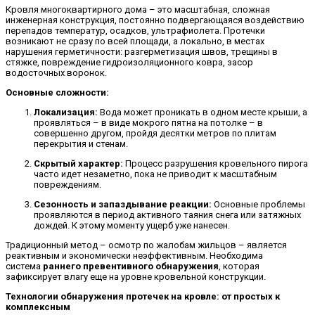
Кровля многоквартирного дома – это масштабная, сложная
инженерная конструкция, постоянно подвергающаяся воздействию
перепадов температур, осадков, ультрафиолета. Протечки
возникают не сразу по всей площади, а локально, в местах
нарушения герметичности: разгерметизация швов, трещины в
стяжке, повреждение гидроизоляционного ковра, засор
водосточных воронок.
Основные сложности:
Локализация:
Вода может проникать в одном месте крыши, а
проявляться – в виде мокрого пятна на потолке – в
совершенно другом, пройдя десятки метров по плитам
перекрытия и стенам.
Скрытый характер:
Процесс разрушения кровельного пирога
часто идет незаметно, пока не приводит к масштабным
повреждениям.
Сезонность и запаздывание реакции:
Основные проблемы
проявляются в период активного таяния снега или затяжных
дождей.
К этому моменту ущерб уже нанесен.
Традиционный метод – осмотр по жалобам жильцов – является
реактивным и экономически неэффективным. Необходима
система
раннего превентивного обнаружения
, которая
зафиксирует влагу еще на уровне кровельной конструкции.
Технологии обнаружения протечек на кровле: от простых к
комплексным