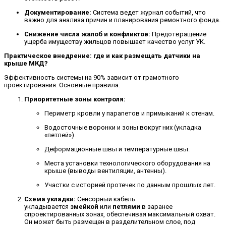
Документирование:
Система ведет журнал событий, что
важно для анализа причин и планирования ремонтного фонда.
Снижение числа жалоб и конфликтов:
Предотвращение
ущерба имуществу жильцов повышает качество услуг УК.
Практическое внедрение: где и как размещать датчики на
крыше МКД?
Эффективность системы на 90% зависит от грамотного
проектирования.
Основные правила:
Приоритетные зоны контроля:
Периметр кровли у парапетов и примыканий к стенам.
Водосточные воронки и зоны вокруг них (укладка
«петлей»).
Деформационные швы и температурные швы.
Места установки технологического оборудования на
крыше (выводы вентиляции, антенны).
Участки с историей протечек по данным прошлых лет.
Схема укладки:
Сенсорный кабель
укладывается
змейкой
или
петлями
в заранее
спроектированных зонах, обеспечивая максимальный охват.
Он может быть размещен в разделительном слое, под