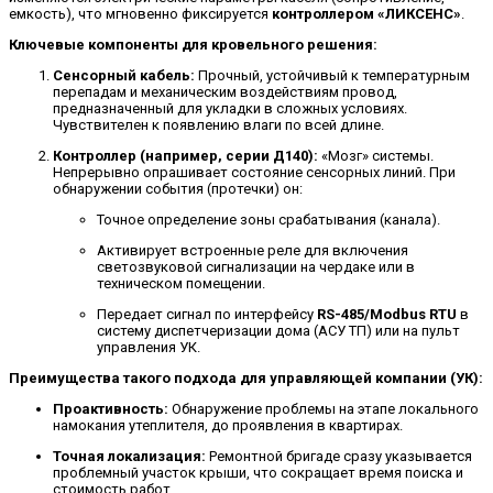
емкость), что мгновенно фиксируется
контроллером «ЛИКСЕНС»
.
Ключевые компоненты для кровельного решения:
Сенсорный кабель:
Прочный, устойчивый к температурным
перепадам и механическим воздействиям провод,
предназначенный для укладки в сложных условиях.
Чувствителен к появлению влаги по всей длине.
Контроллер (например, серии Д140):
«Мозг» системы.
Непрерывно опрашивает состояние сенсорных линий.
При
обнаружении события (протечки) он:
Точное определение зоны срабатывания (канала).
Активирует встроенные реле для включения
светозвуковой сигнализации на чердаке или в
техническом помещении.
Передает сигнал по интерфейсу
RS
-485/
Modbus
RTU
в
систему диспетчеризации дома (АСУ ТП) или на пульт
управления УК.
Преимущества такого подхода для управляющей компании (УК):
Проактивность:
Обнаружение проблемы на этапе локального
намокания утеплителя, до проявления в квартирах.
Точная локализация:
Ремонтной бригаде сразу указывается
проблемный участок крыши, что сокращает время поиска и
стоимость работ.