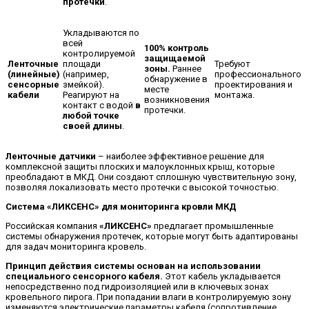
протечки
.
Укладываются по
всей
100% контроль
контролируемой
защищаемой
Ленточные
площади
Требуют
зоны.
Раннее
(линейные)
(например,
профессионального
обнаружение в
сенсорные
змейкой).
проектирования и
месте
кабели
Реагируют на
монтажа.
возникновения
контакт с водой
в
протечки.
любой точке
своей длины
.
Ленточные датчики
– наиболее эффективное решение для
комплексной защиты плоских и малоуклонных крыш, которые
преобладают в МКД. Они создают сплошную чувствительную зону,
позволяя локализовать место протечки с высокой точностью.
Система «ЛИКСЕНС» для мониторинга кровли МКД
Российская компания
«ЛИКСЕНС»
предлагает промышленные
системы обнаружения протечек, которые могут быть адаптированы
для задач мониторинга кровель.
Принцип действия системы основан на использовании
специального сенсорного кабеля.
Этот кабель укладывается
непосредственно под гидроизоляцией или в ключевых зонах
кровельного пирога. При попадании влаги в контролируемую зону
изменяются электрические параметры кабеля (сопротивление,