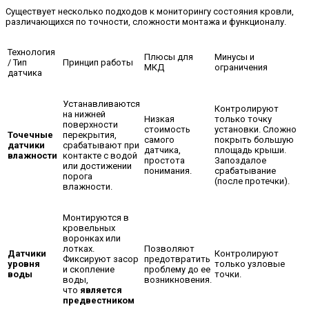
Существует несколько подходов к мониторингу состояния кровли,
различающихся по точности, сложности монтажа и функционалу.
Технология
Плюсы для
Минусы и
/ Тип
Принцип работы
МКД
ограничения
датчика
Устанавливаются
Контролируют
на нижней
Низкая
только точку
поверхности
стоимость
установки. Сложно
Точечные
перекрытия,
самого
покрыть большую
датчики
срабатывают при
датчика,
площадь крыши.
влажности
контакте с водой
простота
Запоздалое
или достижении
понимания.
срабатывание
порога
(после протечки).
влажности.
Монтируются в
кровельных
воронках или
лотках.
Позволяют
Датчики
Контролируют
Фиксируют засор
предотвратить
уровня
только узловые
и скопление
проблему до ее
воды
точки.
воды,
возникновения.
что
является
предвестником