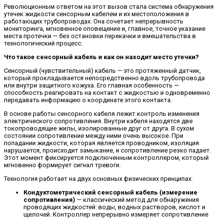
Революционным ответом на этот вызов стала система обнаружения
утечек жидкости сенсорным кабелем и их местоположения в
работающих трубопроводах. Она сочетает непрерывность
мониторинга, мгновенное оповещение и, главное, точное указание
места протечки — без остановки перекачки и вмешательства в
технологический процесс.
Что такое сенсорный кабель и как он находит место утечки?
Сенсорный (чувствительный) кабель — это протяженный датчик,
который прокладывается непосредственно вдоль трубопровода
или внутри защитного кожуха. Его главная особенность —
способность реагировать на контакт с жидкостью и одновременно
передавать информацию о координате этого контакта.
В основе работы сенсорного кабеля лежит контроль изменения
электрического сопротивления. Внутри кабеля находятся две
токопроводящие жилы, изолированные друг от друга. В сухом
состоянии сопротивление между ними очень высокое. При
попадании жидкости, которая является проводником, изоляция
нарушается, происходит замыкание, и сопротивление резко падает.
Этот момент фиксируется подключенным контроллером, который
мгновенно формирует сигнал тревоги.
Технология работает на двух основных физических принципах:
Кондуктометрический сенсорный кабель (измерение
сопротивления)
— классический метод для обнаружения
проводящих жидкостей: воды, водных растворов, кислот и
щелочей. Контроллер непрерывно измеряет сопротивление