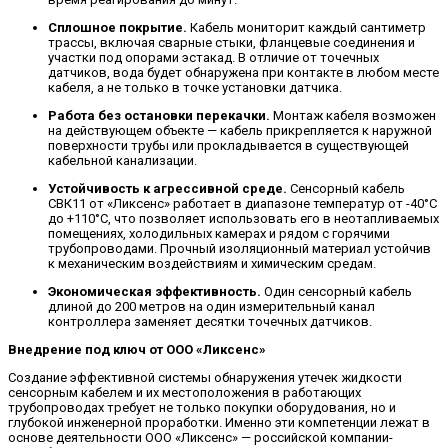
Сплошное покрытие.
Кабель мониторит каждый сантиметр
трассы, включая сварные стыки, фланцевые соединения и
участки под опорами эстакад. В отличие от точечных
датчиков, вода будет обнаружена при контакте в любом месте
кабеля, а не только в точке установки датчика.
Работа без остановки перекачки.
Монтаж кабеля возможен
на действующем объекте — кабель прикрепляется к наружной
поверхности трубы или прокладывается в существующей
кабельной канализации.
Устойчивость к агрессивной среде.
Сенсорный кабель
СВК11 от «Ликсенс» работает в диапазоне температур от -40°C
до +110°C, что позволяет использовать его в неотапливаемых
помещениях, холодильных камерах и рядом с горячими
трубопроводами. Прочный изоляционный материал устойчив
к механическим воздействиям и химическим средам.
Экономическая эффективность.
Один сенсорный кабель
длиной до 200 метров на один измерительный канал
контроллера заменяет десятки точечных датчиков.
Внедрение под ключ от ООО «Ликсенс»
Создание эффективной системы обнаружения утечек жидкости
сенсорным кабелем и их местоположения в работающих
трубопроводах требует не только покупки оборудования, но и
глубокой инженерной проработки. Именно эти компетенции лежат в
основе деятельности ООО «Ликсенс» — российской компании-