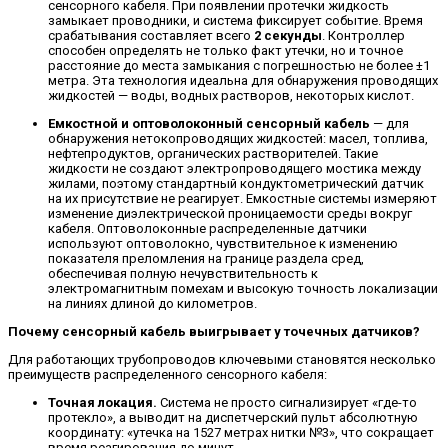
сенсорного кабеля. При появлении протечки жидкость
замыкает проводники, и система фиксирует событие. Время
срабатывания составляет всего
2 секунды
. Контроллер
способен определять не только факт утечки, но и точное
расстояние до места замыкания с погрешностью не более ±1
метра. Эта технология идеальна для обнаружения проводящих
жидкостей — воды, водных растворов, некоторых кислот.
Емкостной и оптоволоконный сенсорный кабель
— для
обнаружения нетокопроводящих жидкостей: масел, топлива,
нефтепродуктов, органических растворителей. Такие
жидкости не создают электропроводящего мостика между
жилами, поэтому стандартный кондуктометрический датчик
на их присутствие не реагирует. Емкостные системы измеряют
изменение диэлектрической проницаемости среды вокруг
кабеля. Оптоволоконные распределенные датчики
используют оптоволокно, чувствительное к изменению
показателя преломления на границе раздела сред,
обеспечивая полную нечувствительность к
электромагнитным помехам и высокую точность локализации
на линиях длиной до километров.
Почему сенсорный кабель выигрывает у точечных датчиков?
Для работающих трубопроводов ключевыми становятся несколько
преимуществ распределенного сенсорного кабеля:
Точная локация.
Система не просто сигнализирует «где-то
протекло», а выводит на диспетчерский пульт абсолютную
координату: «утечка на 1527 метрах нитки №3», что сокращает
время реагирования до минут.