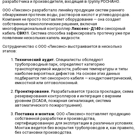
разработчика и производителя, входящей в группу РОСНАНО.
ООО «Ликсенс» разработало линейку продукции систем раннего
обнаружения протечек воды, растворов кислот и углеводородов.
Компания не просто поставляет оборудование — она создает
собственные технологические решения, включая
многофункциональный контроллер
Ликсенс-Д140
и сенсорный
кабель
СВК11
. Система способна зафиксировать протечку уже при
появлении нескольких капель жидкости.
Сотрудничество с ООО «Ликсенс» выстраивается в несколько
этапов:
Технический аудит.
Специалисты обследуют
трубопроводный парк, определяют категорию
транспортируемой жидкости, рабочие температуры и типы
наиболее вероятных дефектов. На основе этих данных
подбирается тип сенсорного кабеля — кондуктометрический,
емкостной или оптоволоконный.
Проектирование.
Разрабатывается трасса прокладки, схема
резервирования контроллеров и интеграция с верхним
уровнем (SCADA, пожарная сигнализация, система
автоматического пожаротушения).
Поставка и монтаж.
ООО «Ликсенс» поставляет продукцию
собственной разработки и производства,
сертифицированную для эксплуатации в различных условиях.
Монтаж ведется без вскрытия трубопроводов и, как правило,
без остановки производства.