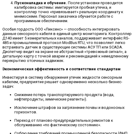
Пусконаладка и обучение.
После установки проводится
калибровка системы: имитируется пробная утечка, и
контроллер точно «привязывает» реальную координату к
мнемосхеме. Персонал заказчика обучается работе с
программным обеспечением.
Особая гордость ООО «Ликсенс» — способность интегрировать
данные сенсорного кабеля в единый центр мониторинга. Контроллер
Д140 имеет 5 измерительных каналов, поддерживает интерфейс RS-
485 и промышленный протокол ModBus RTU, что позволяет легко
встраивать датчик в существующие системы АСУ ТП или SCADA.
Диспетчер видит на экране не абстрактный «тревожный сигнал», а
детальную карту с точкой аварии и рекомендацией к немедленному
перекрытию отсечных задвижек.
Экономическая эффективность и соответствие стандартам
Инвестируя в систему обнаружения утечек жидкости сенсорным
кабелем, предприятие решает одновременно несколько бизнес-
задач:
Снижение потерь транспортируемого продукта (вода,
нефтепродукты, химические реагенты).
Исключение штрафов за загрязнение почвы и водоносных
горизонтов.
Переход от планово-предупредительных ремонтов к
обслуживанию «по фактическому состоянию».
Соблюдение требований промышленной безопасности (ФНП,